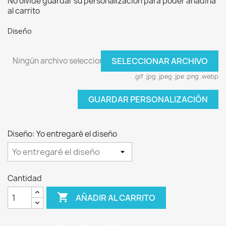
No olvide guardar su personalización para poder añadirla
al carrito
Diseño
Ningún archivo seleccionado
SELECCIONAR ARCHIVO
.gif .jpg .jpeg .jpe .png .webp
GUARDAR PERSONALIZACIÓN
Diseño: Yo entregaré el diseño
Cantidad

AÑADIR AL CARRITO